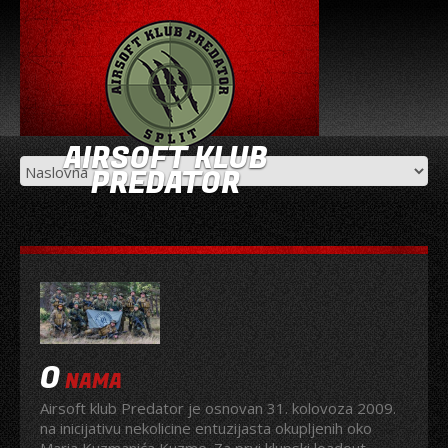
AIRSOFT KLUB
PREDATOR
O
NAMA
Airsoft klub Predator je osnovan 31. kolovoza 2009.
na inicijativu nekolicine entuzijasta okupljenih oko
Maria Kuzmanića Kuzme. Za prvi klupski loadout